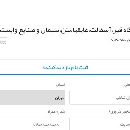
ه قیر،آسفالت،عایقها،بتن،سیمان و صنایع وابسته1404
ثبت نام بازدیدکننده
غلی
استان
(غیر ضروری)
شماره همراه